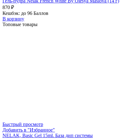
Гель-пудра Nelak French White By Olesya Maslova (14 г)
870
₽
Кешбэк:
до 96 Баллов
В корзину
Топовые товары
Быстрый просмотр
Добавить в "Избранное"
NELAK, Basic Gel 15ml. База дип системы