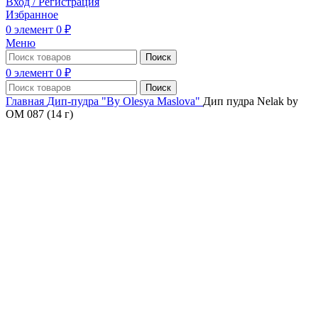
Вход / Регистрация
Избранное
0
элемент
0
₽
Меню
Поиск
0
элемент
0
₽
Поиск
Главная
Дип-пудра "By Olesya Maslova"
Дип пудра Nelak by
OM 087 (14 г)