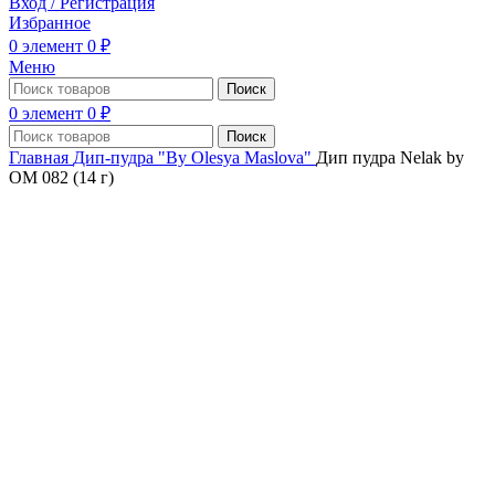
Вход / Регистрация
Избранное
0
элемент
0
₽
Меню
Поиск
0
элемент
0
₽
Поиск
Главная
Дип-пудра "By Olesya Maslova"
Дип пудра Nelak by
OM 082 (14 г)